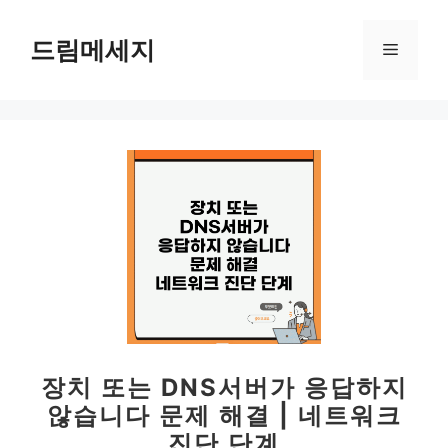
컨
텐
드림메세지
메
츠
로
뉴
건
너
뛰
기
장치 또는 DNS서버가 응답하지
않습니다 문제 해결 | 네트워크
진단 단계