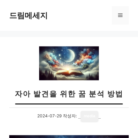
컨
텐
드림메세지
메
츠
로
뉴
건
너
뛰
기
자아 발견을 위한 꿈 분석 방법
2024-07-29
작성자:
media