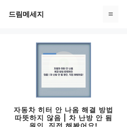
컨
텐
드림메세지
메
츠
로
뉴
건
너
뛰
기
자동차 히터 안 나옴 해결 방법
따뜻하지 않음 | 차 난방 안 됨
원인, 직접 해봤어요!