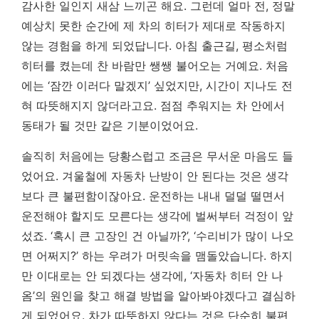
감사한 일인지 새삼 느끼곤 해요. 그런데 얼마 전, 정말
예상치 못한 순간에 제 차의 히터가 제대로 작동하지
않는 경험을 하게 되었답니다. 아침 출근길, 평소처럼
히터를 켰는데 찬 바람만 쌩쌩 불어오는 거예요. 처음
에는 ‘잠깐 이러다 말겠지’ 싶었지만, 시간이 지나도 전
혀 따뜻해지지 않더라고요.
점점 추워지는 차 안에서
동태가 될 것만 같은 기분이었어요.
솔직히 처음에는 당황스럽고 조금은 무서운 마음도 들
었어요. 겨울철에 자동차 난방이 안 된다는 것은 생각
보다 큰 불편함이잖아요. 운전하는 내내 덜덜 떨면서
운전해야 할지도 모른다는 생각에 벌써부터 걱정이 앞
섰죠. ‘혹시 큰 고장인 건 아닐까?’, ‘수리비가 많이 나오
면 어쩌지?’ 하는 우려가 머릿속을 맴돌았습니다. 하지
만 이대로는 안 되겠다는 생각에, ‘자동차 히터 안 나
옴’의 원인을 찾고 해결 방법을 알아봐야겠다고 결심하
게 되었어요. 차가 따뜻하지 않다는 것은 단순히 불편