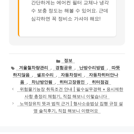
간단하게는 에어컨 필터 교체나 냉각
수 보충 정도는 해볼 수 있어요. 근데
심각하면 꼭 정비소 가셔야 해요!
카
정보
테
태
겨울철차량관리
,
경험공유
,
난방수리방법
,
따뜻
고
그
하지않음
,
셀프수리
,
자동차정비
,
자동차히터안나
리
옴
,
차난방안됨
,
히터고장원인
,
히터점검
위험물기능장 취득조건 안내 | 필수실무경력 + 응시제한
사항 총정리 체험기, 직접 해보니 이렇습니다
노역장유치 뜻과 법적 근거 | 형사소송법상 집행 규정 설
명 솔직후기, 직접 해보니 이랬어요