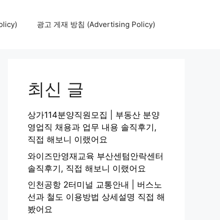
icy)
광고 게재 방침 (Advertising Policy)
최신 글
상가114분양직원모집 | 부동산 분양
영업직 채용과 업무 내용 솔직후기,
직접 해보니 이랬어요
와이즈만영재교육 부산센텀안락센터
솔직후기, 직접 해보니 이랬어요
인천공항 2터미널 교통안내 | 버스노
선과 철도 이용방법 상세설명 직접 해
봤어요