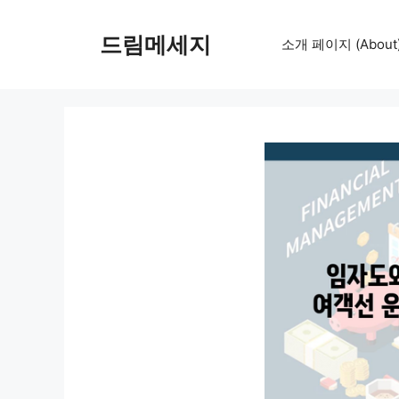
컨
텐
드림메세지
소개 페이지 (About
츠
로
건
너
뛰
기