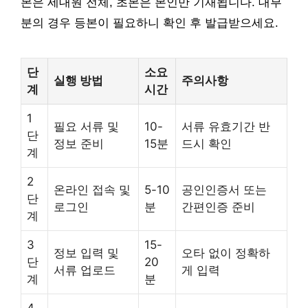
본은 세대원 전체, 초본은 본인만 기재됩니다. 대부
분의 경우 등본이 필요하니 확인 후 발급받으세요.
단
소요
실행 방법
주의사항
계
시간
1
필요 서류 및
10-
서류 유효기간 반
단
정보 준비
15분
드시 확인
계
2
온라인 접속 및
5-10
공인인증서 또는
단
로그인
분
간편인증 준비
계
3
15-
정보 입력 및
오타 없이 정확하
단
20
서류 업로드
게 입력
계
분
4