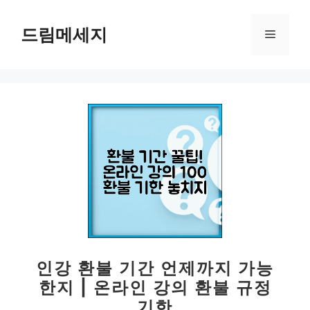
컨
텐
드림메세지
메
츠
로
뉴
건
너
뛰
기
인강 환불 기간 언제까지 가능
한지 | 온라인 강의 환불 규정
기한