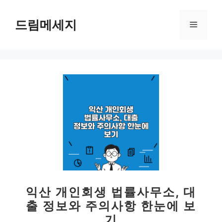
컨
텐
드림메세지
메
츠
로
뉴
건
너
뛰
기
익산 개인회생 법률사무소, 대
출 정보와 주의사항 한눈에 보
기