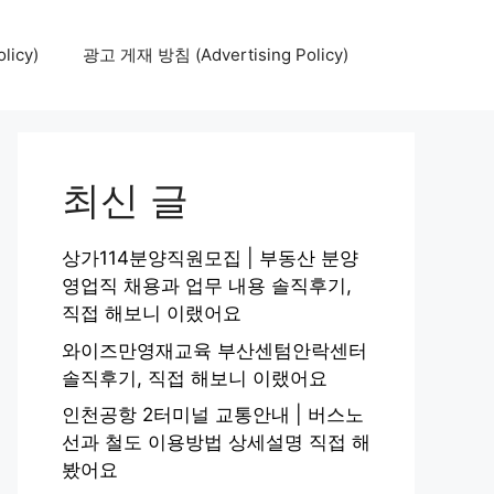
icy)
광고 게재 방침 (Advertising Policy)
최신 글
상가114분양직원모집 | 부동산 분양
영업직 채용과 업무 내용 솔직후기,
직접 해보니 이랬어요
와이즈만영재교육 부산센텀안락센터
솔직후기, 직접 해보니 이랬어요
인천공항 2터미널 교통안내 | 버스노
선과 철도 이용방법 상세설명 직접 해
봤어요