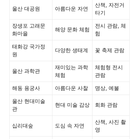
산책, 자전거
울산 대공원
아름다운 자연
타기
장생포 고래문
전시 관람, 체
해양 문화 체험
화마을
험
태화강 국가정
다양한 생태계
꽃 축제 관람
원
재미있는 과학
체험형 전시
울산 과학관
체험
관람
해동 용궁사
아름다운 사찰
명상, 예불
울산 현대미술
현대 미술 감상
회화 관람
관
산책, 사진 촬
십리대숲
도심 속 자연
영