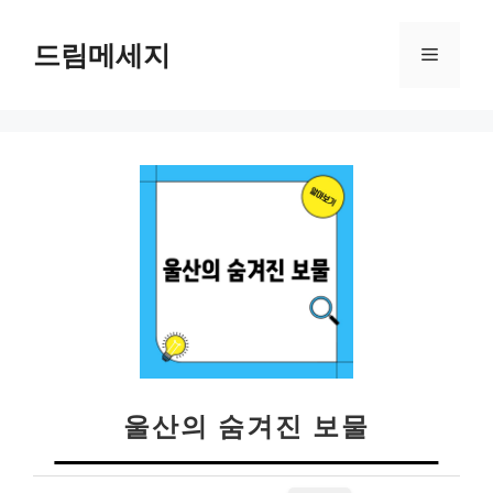
컨
텐
드림메세지
메
츠
로
뉴
건
너
뛰
기
울산의 숨겨진 보물