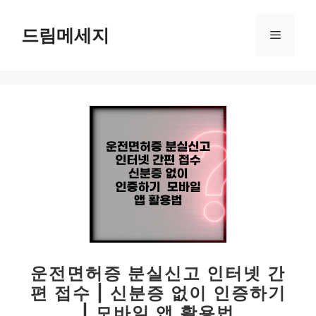
컨
텐
드림메세지
메
츠
로
뉴
건
너
뛰
기
운전면허증 분실신고 인터넷 간
편 접수 | 신분증 없이 인증하기
| 모바일 앱 활용법