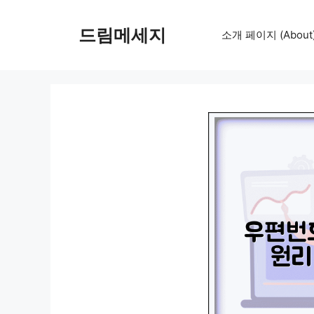
컨
텐
드림메세지
소개 페이지 (About
츠
로
건
너
뛰
기