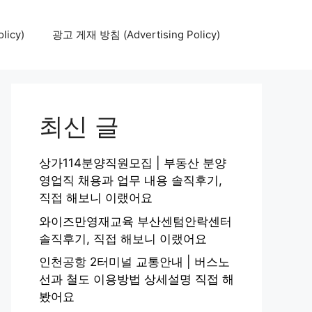
icy)
광고 게재 방침 (Advertising Policy)
최신 글
상가114분양직원모집 | 부동산 분양
영업직 채용과 업무 내용 솔직후기,
직접 해보니 이랬어요
와이즈만영재교육 부산센텀안락센터
솔직후기, 직접 해보니 이랬어요
인천공항 2터미널 교통안내 | 버스노
선과 철도 이용방법 상세설명 직접 해
봤어요