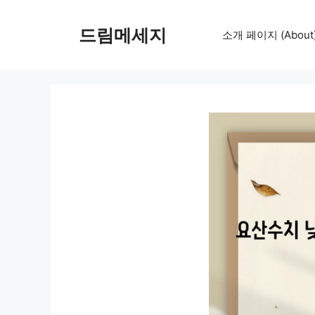
컨
텐
드림메세지
소개 페이지 (About
츠
로
건
너
뛰
기