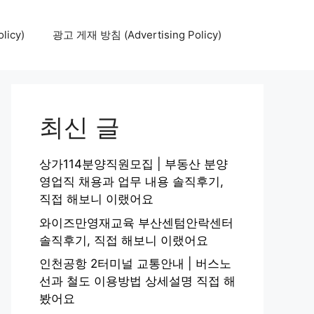
icy)
광고 게재 방침 (Advertising Policy)
최신 글
상가114분양직원모집 | 부동산 분양
영업직 채용과 업무 내용 솔직후기,
직접 해보니 이랬어요
와이즈만영재교육 부산센텀안락센터
솔직후기, 직접 해보니 이랬어요
인천공항 2터미널 교통안내 | 버스노
선과 철도 이용방법 상세설명 직접 해
봤어요