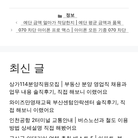
카
정보
테
예단 금액 얼마가 적당한지 | 예단 평균 금액과 품목
고
070 차단 아이폰 프로 맥스 | 아이폰 모든 기종 070 차단
리
최신 글
상가114분양직원모집 | 부동산 분양 영업직 채용과
업무 내용 솔직후기, 직접 해보니 이랬어요
와이즈만영재교육 부산센텀안락센터 솔직후기, 직
접 해보니 이랬어요
인천공항 2터미널 교통안내 | 버스노선과 철도 이용
방법 상세설명 직접 해봤어요