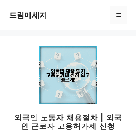
컨
텐
드림메세지
메
츠
로
뉴
건
너
뛰
기
외국인 노동자 채용절차 | 외국
인 근로자 고용허가제 신청