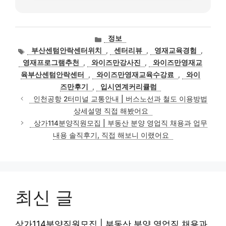
카
정보
테
태
부산센텀안락센터위치
,
센터리뷰
,
영재교육경험
,
고
그
영재프로그램추천
,
와이즈만강사진
,
와이즈만영재교
리
육부산센텀안락센터
,
와이즈만영재교육수강료
,
와이
즈만후기
,
입시연계커리큘럼
인천공항 2터미널 교통안내 | 버스노선과 철도 이용방법
상세설명 직접 해봤어요
상가114분양직원모집 | 부동산 분양 영업직 채용과 업무
내용 솔직후기, 직접 해보니 이랬어요
최신 글
상가114분양직원모집 | 부동산 분양 영업직 채용과