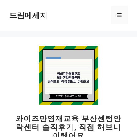
컨
텐
드림메세지
메
츠
로
뉴
건
너
뛰
기
와이즈만영재교육 부산센텀안
락센터 솔직후기, 직접 해보니
이랬어요