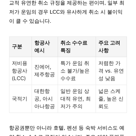
교적 유연한 취소 규정을 제공하는 편이며, 일부 최
저가 운임의 경우 LCC와 유사하게 취소 시 불이익
이 클 수 있습니다.
항공사
취소 수수료
주요 고려
구분
예시
특징
사항
저비용
특가 운임 취
저렴한 가
진에어,
항공사
소 불가/높은
격 vs. 유연
제주항공
(LCC)
수수료
성 낮음
대한항
일반 운임 상
넓은 스케
국적기
공, 아시
대적 유연, 최
줄, 높은 신
아나항공
저가 주의
뢰도
항공권뿐만 아니라 호텔, 펜션 등 숙박 서비스도 예