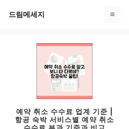
컨
텐
드림메세지
메
츠
로
뉴
건
너
뛰
기
예약 취소 수수료 업계 기준 |
항공 숙박 서비스별 예약 취소
수수료 부과 기준과 비교