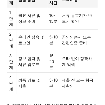
계
시간
1
필요 서류 및
10-
서류 유효기간 반
단
정보 준비
15분
드시 확인
계
2
온라인 접속 및
5-10
공인인증서 또는
단
로그인
분
간편인증 준비
계
3
15-
정보 입력 및
오타 없이 정확하
단
20
서류 업로드
게 입력
계
분
4
최종 검토 및
5-10
제출 전 모든 항목
단
제출
분
재확인
계