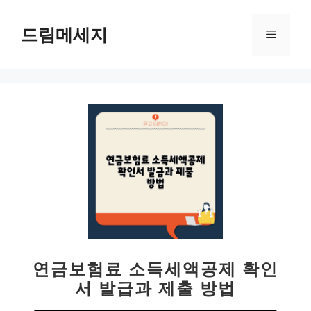
컨
텐
드림메세지
메
츠
로
뉴
건
너
뛰
기
연금보험료 소득세액공제 확인
서 발급과 제출 방법