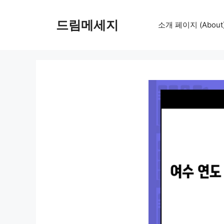
컨
텐
드림메세지
소개 페이지 (About
츠
로
건
너
뛰
기