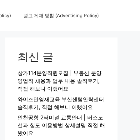
icy)
광고 게재 방침 (Advertising Policy)
최신 글
상가114분양직원모집 | 부동산 분양
영업직 채용과 업무 내용 솔직후기,
직접 해보니 이랬어요
와이즈만영재교육 부산센텀안락센터
솔직후기, 직접 해보니 이랬어요
인천공항 2터미널 교통안내 | 버스노
선과 철도 이용방법 상세설명 직접 해
봤어요