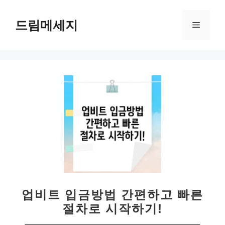
컨
텐
드림메세지
메
츠
로
뉴
건
너
뛰
기
업비트 입금방법 간편하고 빠른
절차로 시작하기!