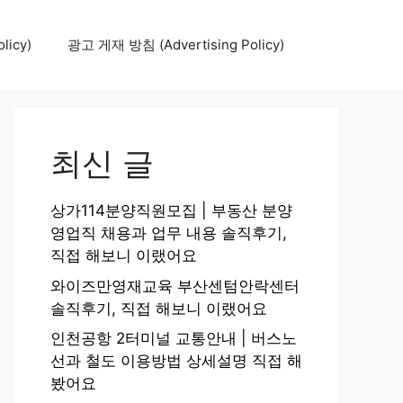
icy)
광고 게재 방침 (Advertising Policy)
최신 글
상가114분양직원모집 | 부동산 분양
영업직 채용과 업무 내용 솔직후기,
직접 해보니 이랬어요
와이즈만영재교육 부산센텀안락센터
솔직후기, 직접 해보니 이랬어요
인천공항 2터미널 교통안내 | 버스노
선과 철도 이용방법 상세설명 직접 해
봤어요