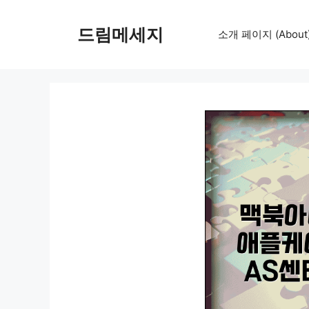
컨
텐
드림메세지
소개 페이지 (About
츠
로
건
너
뛰
기