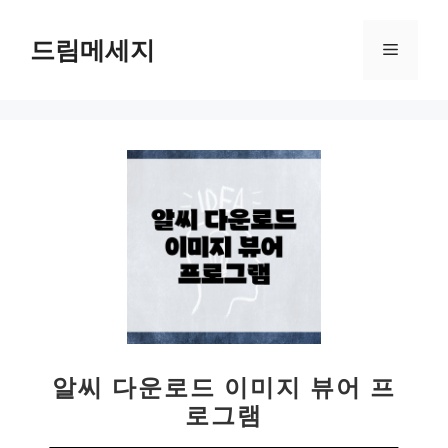
컨
텐
드림메세지
메
츠
로
뉴
건
너
뛰
기
알씨 다운로드 이미지 뷰어 프
로그램