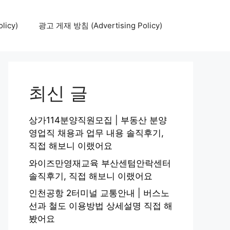
icy)
광고 게재 방침 (Advertising Policy)
최신 글
상가114분양직원모집 | 부동산 분양
영업직 채용과 업무 내용 솔직후기,
직접 해보니 이랬어요
와이즈만영재교육 부산센텀안락센터
솔직후기, 직접 해보니 이랬어요
인천공항 2터미널 교통안내 | 버스노
선과 철도 이용방법 상세설명 직접 해
봤어요