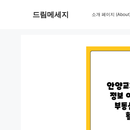
컨
텐
드림메세지
소개 페이지 (About
츠
로
건
너
뛰
기