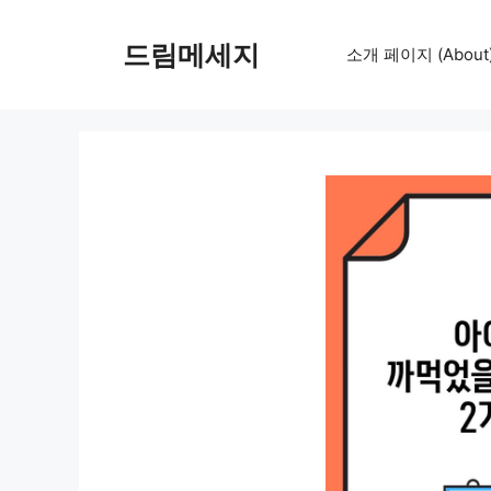
컨
텐
드림메세지
소개 페이지 (About
츠
로
건
너
뛰
기