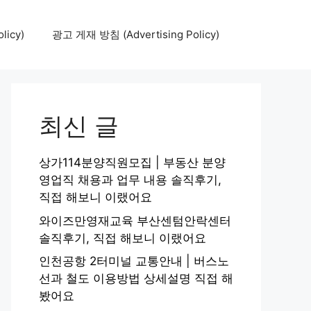
icy)
광고 게재 방침 (Advertising Policy)
최신 글
상가114분양직원모집 | 부동산 분양
영업직 채용과 업무 내용 솔직후기,
직접 해보니 이랬어요
와이즈만영재교육 부산센텀안락센터
솔직후기, 직접 해보니 이랬어요
인천공항 2터미널 교통안내 | 버스노
선과 철도 이용방법 상세설명 직접 해
봤어요