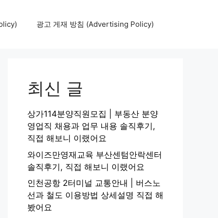
icy)
광고 게재 방침 (Advertising Policy)
최신 글
상가114분양직원모집 | 부동산 분양
영업직 채용과 업무 내용 솔직후기,
직접 해보니 이랬어요
와이즈만영재교육 부산센텀안락센터
솔직후기, 직접 해보니 이랬어요
인천공항 2터미널 교통안내 | 버스노
선과 철도 이용방법 상세설명 직접 해
봤어요