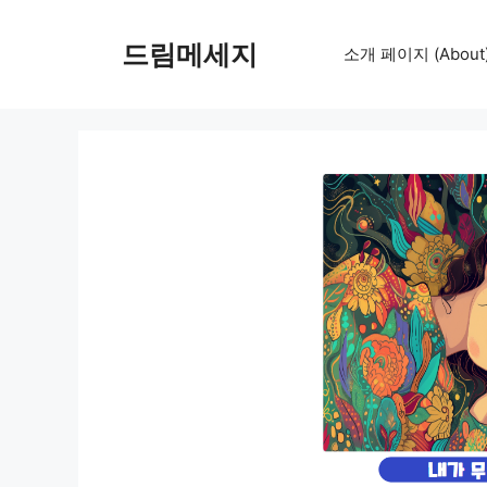
컨
텐
드림메세지
소개 페이지 (About
츠
로
건
너
뛰
기