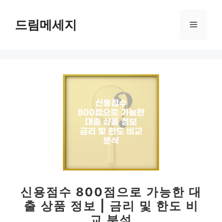
컨
텐
드림메세지
메
츠
로
뉴
건
너
뛰
기
신용점수 800점으로 가능한 대
출 상품 정보 | 금리 및 한도 비
교 분석