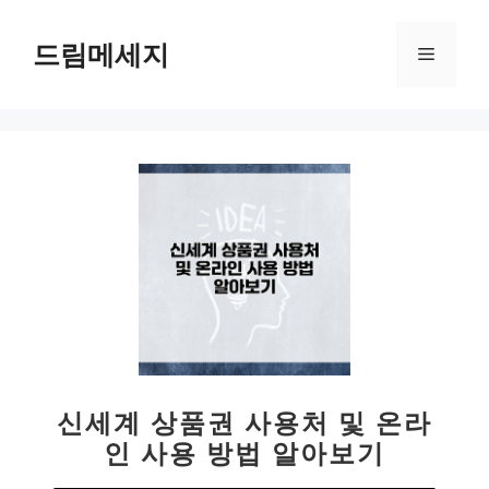
컨
텐
드림메세지
메
츠
로
뉴
건
너
뛰
기
신세계 상품권 사용처 및 온라
인 사용 방법 알아보기