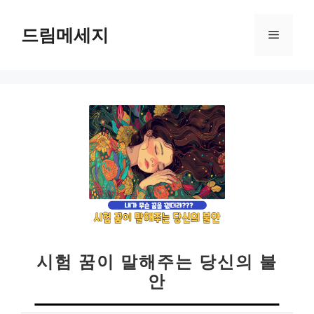
컨
텐
드림메세지
메
츠
로
뉴
건
너
뛰
기
시험 꿈이 말해주는 당신의 불
안