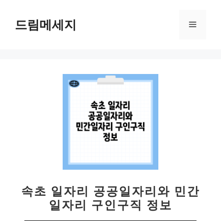
컨
텐
드림메세지
메
츠
로
뉴
건
너
뛰
기
속초 일자리 공공일자리와 민간
일자리 구인구직 정보