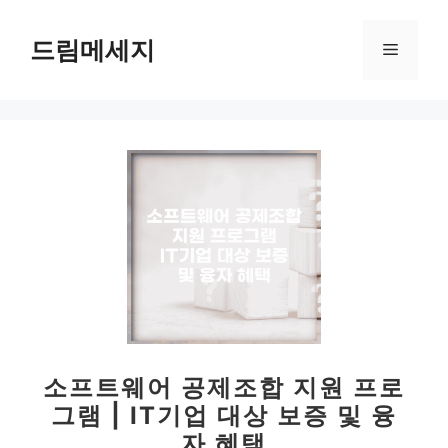
컨
텐
드림메세지
메
츠
로
뉴
건
너
뛰
기
소프트웨어 공제조합 지원 프로
그램 | IT기업 대상 보증 및 융
자 혜택