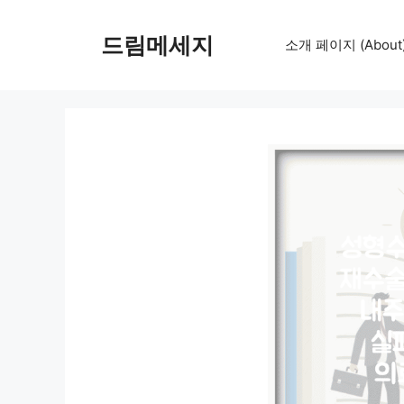
컨
텐
드림메세지
소개 페이지 (About
츠
로
건
너
뛰
기