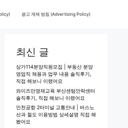
icy)
광고 게재 방침 (Advertising Policy)
최신 글
상가114분양직원모집 | 부동산 분양
영업직 채용과 업무 내용 솔직후기,
직접 해보니 이랬어요
와이즈만영재교육 부산센텀안락센터
솔직후기, 직접 해보니 이랬어요
인천공항 2터미널 교통안내 | 버스노
선과 철도 이용방법 상세설명 직접 해
봤어요