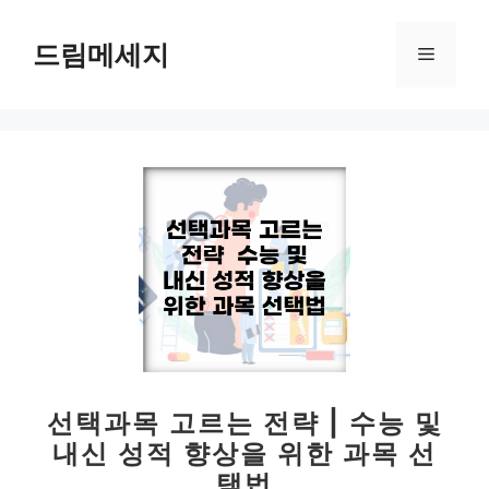
컨
텐
드림메세지
메
츠
로
뉴
건
너
뛰
기
선택과목 고르는 전략 | 수능 및
내신 성적 향상을 위한 과목 선
택법