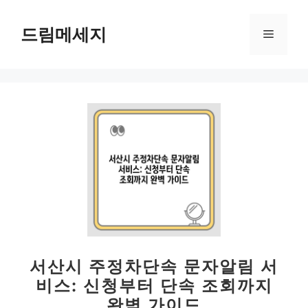
컨
텐
드림메세지
메
츠
로
뉴
건
너
뛰
기
서산시 주정차단속 문자알림 서
비스: 신청부터 단속 조회까지
완벽 가이드