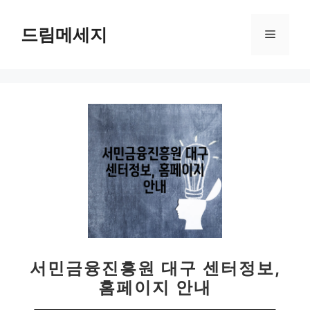
컨
텐
드림메세지
메
츠
로
뉴
건
너
뛰
기
서민금융진흥원 대구 센터정보,
홈페이지 안내