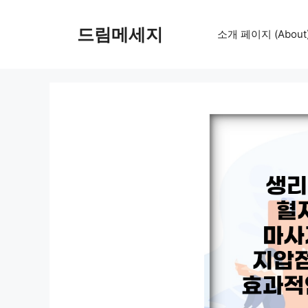
컨
텐
드림메세지
소개 페이지 (About
츠
로
건
너
뛰
기