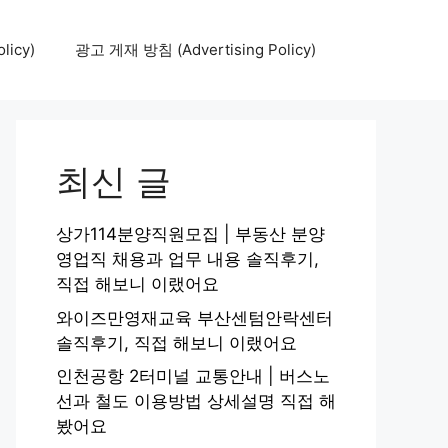
icy)
광고 게재 방침 (Advertising Policy)
최신 글
상가114분양직원모집 | 부동산 분양
영업직 채용과 업무 내용 솔직후기,
직접 해보니 이랬어요
와이즈만영재교육 부산센텀안락센터
솔직후기, 직접 해보니 이랬어요
인천공항 2터미널 교통안내 | 버스노
선과 철도 이용방법 상세설명 직접 해
봤어요