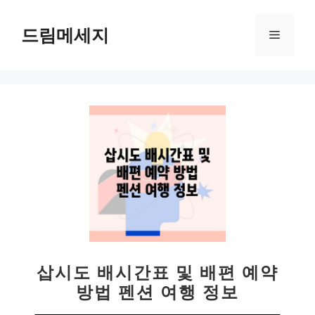
컨
텐
드림메세지
메
츠
로
뉴
건
너
뛰
기
삽시도 배시간표 및 배편 예약
방법 펜션 여행 정보