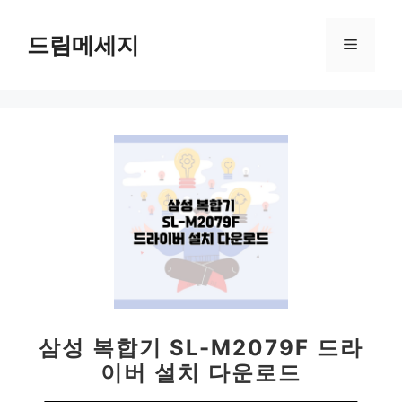
컨
텐
드림메세지
메
츠
로
뉴
건
너
뛰
기
삼성 복합기 SL-M2079F 드라
이버 설치 다운로드