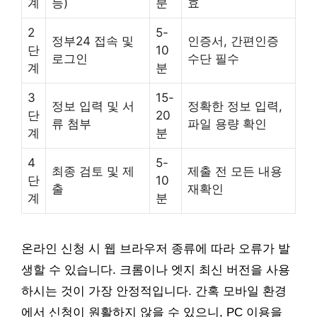
계
등)
분
효
2
5-
정부24 접속 및
인증서, 간편인증
단
10
로그인
수단 필수
계
분
3
15-
정보 입력 및 서
정확한 정보 입력,
단
20
류 첨부
파일 용량 확인
계
분
4
5-
최종 검토 및 제
제출 전 모든 내용
단
10
출
재확인
계
분
온라인 신청 시 웹 브라우저 종류에 따라 오류가 발
생할 수 있습니다. 크롬이나 엣지 최신 버전을 사용
하시는 것이 가장 안정적입니다. 간혹 모바일 환경
에서 신청이 원활하지 않을 수 있으니, PC 이용을