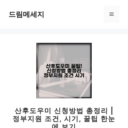
컨
텐
드림메세지
메
츠
로
뉴
건
너
뛰
기
산후도우미 신청방법 총정리 |
정부지원 조건, 시기, 꿀팁 한눈
에 보기