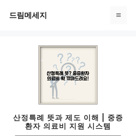
컨
텐
드림메세지
메
츠
로
뉴
건
너
뛰
기
산정특례 뜻과 제도 이해 | 중증
환자 의료비 지원 시스템