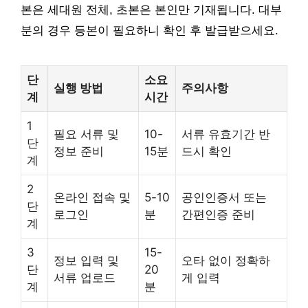
본은 세대원 전체, 초본은 본인만 기재됩니다. 대부
분의 경우 등본이 필요하니 확인 후 발급받으세요.
단
소요
실행 방법
주의사항
계
시간
1
필요 서류 및
10-
서류 유효기간 반
단
정보 준비
15분
드시 확인
계
2
온라인 접속 및
5-10
공인인증서 또는
단
로그인
분
간편인증 준비
계
3
15-
정보 입력 및
오타 없이 정확하
단
20
서류 업로드
게 입력
계
분