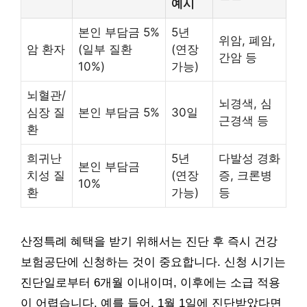
예시
본인 부담금 5%
5년
위암, 폐암,
암 환자
(일부 질환
(연장
간암 등
10%)
가능)
뇌혈관/
뇌경색, 심
심장 질
본인 부담금 5%
30일
근경색 등
환
희귀난
5년
다발성 경화
본인 부담금
치성 질
(연장
증, 크론병
10%
환
가능)
등
산정특례 혜택을 받기 위해서는 진단 후 즉시 건강
보험공단에 신청하는 것이 중요합니다. 신청 시기는
진단일로부터 6개월 이내이며, 이후에는 소급 적용
이 어렵습니다. 예를 들어, 1월 1일에 진단받았다면