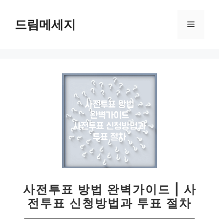
컨
텐
드림메세지
메
츠
로
뉴
건
너
뛰
기
사전투표 방법 완벽가이드 | 사
전투표 신청방법과 투표 절차