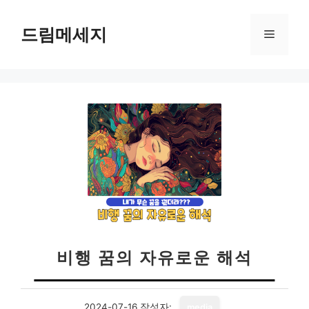
컨
텐
드림메세지
메
츠
로
뉴
건
너
뛰
기
비행 꿈의 자유로운 해석
2024-07-16
작성자:
media