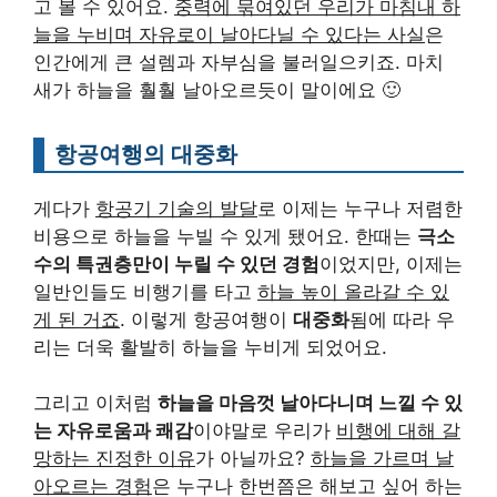
고 볼 수 있어요.
중력에 묶여있던 우리가 마침내 하
늘을 누비며 자유로이 날아다닐 수 있다는 사실
은
인간에게 큰 설렘과 자부심을 불러일으키죠. 마치
새가 하늘을 훨훨 날아오르듯이 말이에요 🙂
항공여행의 대중화
게다가
항공기 기술의 발달
로 이제는 누구나 저렴한
비용으로 하늘을 누빌 수 있게 됐어요. 한때는
극소
수의 특권층만이 누릴 수 있던 경험
이었지만, 이제는
일반인들도 비행기를 타고
하늘 높이 올라갈 수 있
게 된 거죠
. 이렇게 항공여행이
대중화
됨에 따라 우
리는 더욱 활발히 하늘을 누비게 되었어요.
그리고 이처럼
하늘을 마음껏 날아다니며 느낄 수 있
는 자유로움과 쾌감
이야말로 우리가
비행에 대해 갈
망하는 진정한 이유
가 아닐까요?
하늘을 가르며 날
아오르는 경험
은 누구나 한번쯤은 해보고 싶어 하는