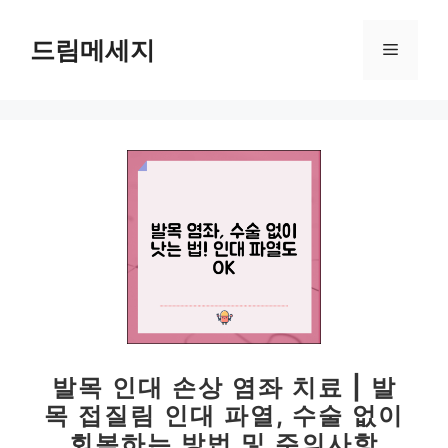
컨
텐
드림메세지
메
츠
로
뉴
건
너
뛰
기
발목 인대 손상 염좌 치료 | 발
목 접질림 인대 파열, 수술 없이
회복하는 방법 및 주의사항