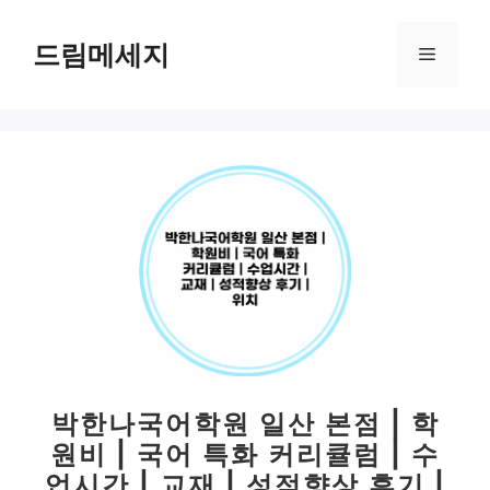
컨
텐
드림메세지
메
츠
로
뉴
건
너
뛰
기
박한나국어학원 일산 본점 | 학
원비 | 국어 특화 커리큘럼 | 수
업시간 | 교재 | 성적향상 후기 |