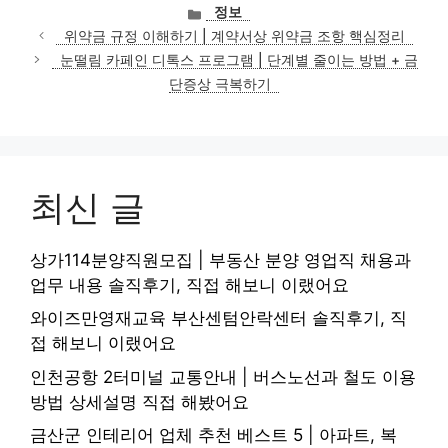
카
정보
테
위약금 규정 이해하기 | 계약서상 위약금 조항 핵심정리
고
눈떨림 카페인 디톡스 프로그램 | 단계별 줄이는 방법 + 금
리
단증상 극복하기
최신 글
상가114분양직원모집 | 부동산 분양 영업직 채용과
업무 내용 솔직후기, 직접 해보니 이랬어요
와이즈만영재교육 부산센텀안락센터 솔직후기, 직
접 해보니 이랬어요
인천공항 2터미널 교통안내 | 버스노선과 철도 이용
방법 상세설명 직접 해봤어요
금산군 인테리어 업체 추천 베스트 5 | 아파트, 복