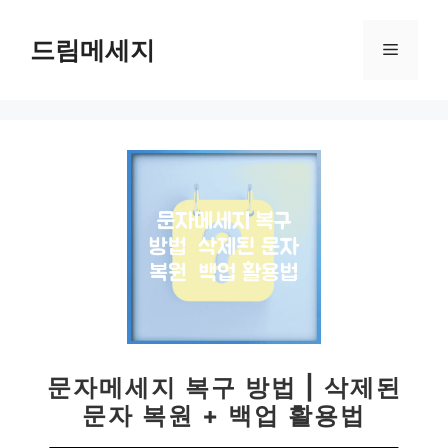
컨
텐
드림메세지
메
츠
로
뉴
건
너
뛰
기
문자메세지 복구 방법 | 삭제된
문자 복원 + 백업 활용법