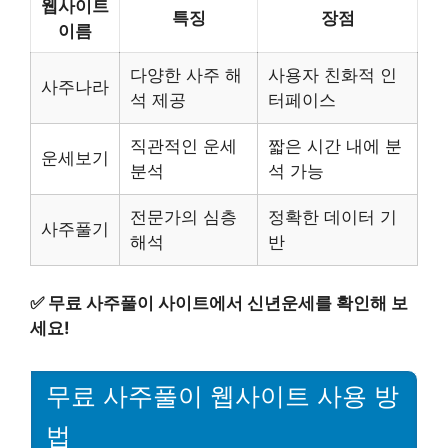
웹사이트
특징
장점
이름
다양한 사주 해
사용자 친화적 인
사주나라
석 제공
터페이스
직관적인 운세
짧은 시간 내에 분
운세보기
분석
석 가능
전문가의 심층
정확한 데이터 기
사주풀기
해석
반
✅
무료 사주풀이 사이트에서 신년운세를 확인해 보
세요!
무료 사주풀이 웹사이트 사용 방
법