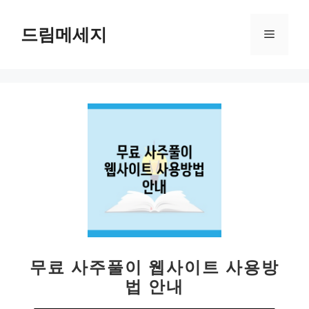
컨
텐
드림메세지
메
츠
로
뉴
건
너
뛰
기
무료 사주풀이 웹사이트 사용방
법 안내