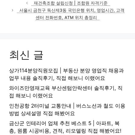
테
재건축조합 설립신청 | 조합원 자격기준
고
서울시 금천구 독산제3동 국민은행 위치, 영업시간, 고객
리
센터 전화번호, ATM 위치 총정리
최신 글
상가114분양직원모집 | 부동산 분양 영업직 채용과
업무 내용 솔직후기, 직접 해보니 이랬어요
와이즈만영재교육 부산센텀안락센터 솔직후기, 직
접 해보니 이랬어요
인천공항 2터미널 교통안내 | 버스노선과 철도 이용
방법 상세설명 직접 해봤어요
금산군 인테리어 업체 추천 베스트 5 | 아파트, 복
층, 원룸 시공비용, 견적, 리모델링 직접 해봤어요!