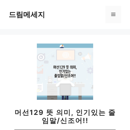
컨
텐
드림메세지
메
츠
로
뉴
건
너
뛰
기
머선129 뜻 의미, 인기있는 줄
임말/신조어!!