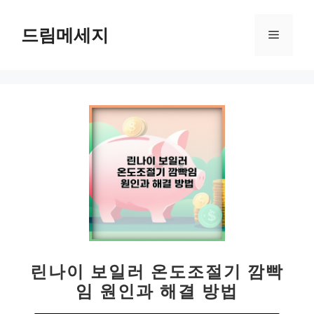
컨
텐
드림메세지
메
츠
로
뉴
건
너
뛰
기
린나이 보일러 온도조절기 깜빡
임 원인과 해결 방법