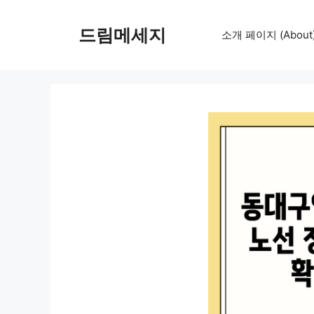
컨
텐
드림메세지
소개 페이지 (About
츠
로
건
너
뛰
기