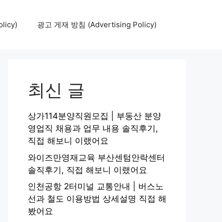
icy)
광고 게재 방침 (Advertising Policy)
최신 글
상가114분양직원모집 | 부동산 분양
영업직 채용과 업무 내용 솔직후기,
직접 해보니 이랬어요
와이즈만영재교육 부산센텀안락센터
솔직후기, 직접 해보니 이랬어요
인천공항 2터미널 교통안내 | 버스노
선과 철도 이용방법 상세설명 직접 해
봤어요