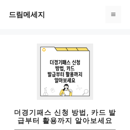
컨
텐
드림메세지
메
츠
로
뉴
건
너
뛰
기
더경기패스 신청 방법, 카드 발
급부터 활용까지 알아보세요