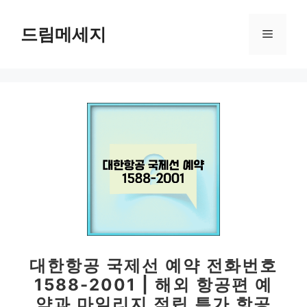
컨
텐
드림메세지
메
츠
로
뉴
건
너
뛰
기
대한항공 국제선 예약 전화번호
1588-2001 | 해외 항공편 예
약과 마일리지 적립 특가 항공