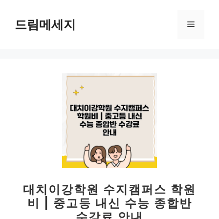
컨
텐
드림메세지
메
츠
로
뉴
건
너
뛰
기
대치이강학원 수지캠퍼스 학원
비 | 중고등 내신 수능 종합반
수강료 안내