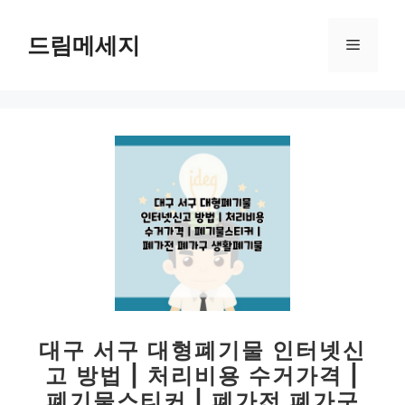
컨
텐
드림메세지
메
츠
로
뉴
건
너
뛰
기
대구 서구 대형폐기물 인터넷신
고 방법 | 처리비용 수거가격 |
폐기물스티커 | 폐가전 폐가구