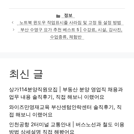
카
정보
테
노트북 윈도우 작업표시줄 사라짐 및 고정 등 설정 방법
고
부산 수영구 요가 추천 베스트 5 | 수강료, 시설, 강사진,
리
수업종류, 체험반
최신 글
상가114분양직원모집 | 부동산 분양 영업직 채용과
업무 내용 솔직후기, 직접 해보니 이랬어요
와이즈만영재교육 부산센텀안락센터 솔직후기, 직
접 해보니 이랬어요
인천공항 2터미널 교통안내 | 버스노선과 철도 이용
방법 상세설명 직접 해봤어요