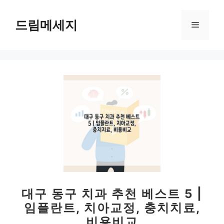
컨
텐
드림메세지
메
츠
로
뉴
건
너
뛰
기
대구 동구 치과 추천 베스트 5 |
임플란트, 치아교정, 충치치료,
비용비교